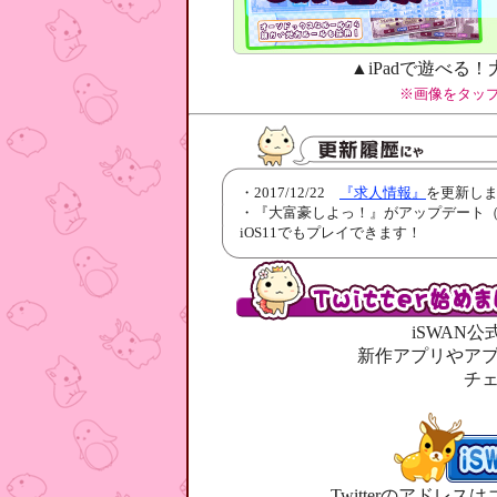
▲iPadで遊べる
※画像をタッ
・2017/12/22
『求人情報』
を更新し
・『大富豪しよっ！』がアップデート（ve
iOS11でもプレイできます！
iSWAN公
新作アプリやア
チ
Twitterのアドレス