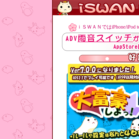
ｉＳＷＡＮではiPhone/iP