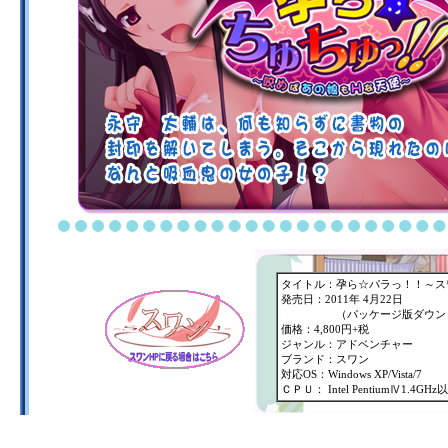
タイトル：孕ら☆パラっ！！～ス
発売日：2011年 4月22日
（パッケージ版ダウンロー
価格：4,800円+税
ジャンル：アドベンチャー
ブランド：スワン
対応OS：Windows XP/Vista/7
ＣＰＵ： Intel PentiumⅣ1.4GHz