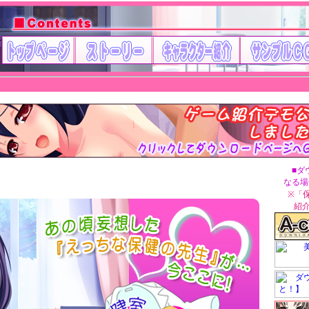
■ダウ
なる場
※「
紹