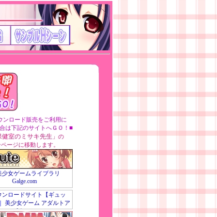
ンロード販売をご利用に
合は下記のサイトへＧＯ！■
保健室のミサキ先生
」の
介ページに移動します。