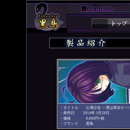
・タイトル 心壊少女 ～僕は彼女が ××
・発売日 2014年 3月28日
・価格 8,800円+税
・ブランド 黒鳥